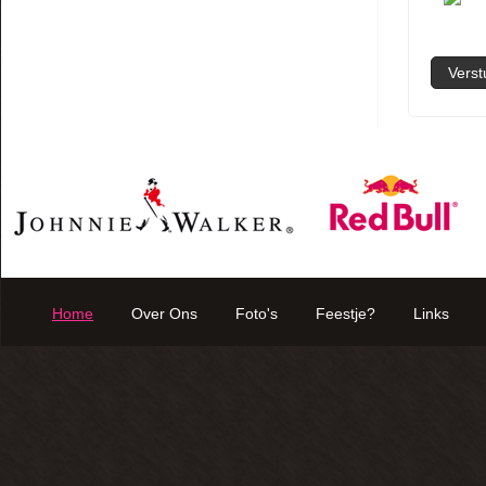
Home
Over Ons
Foto's
Feestje?
Links