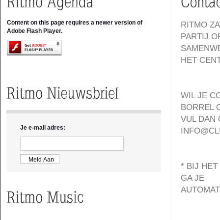
Content on this page requires a newer version of
RITMO Z
Adobe Flash Player.
PARTIJ O
SAMENWE
HET CEN
WIL JE C
BORREL O
VUL DAN 
Je e-mail adres:
INFO@CL
* BIJ HE
GA JE
AUTOMAT