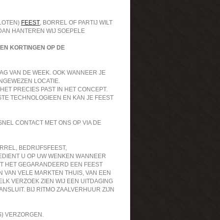
LOTEN)
FEEST
, BORREL OF PARTIJ WILT
DAN HANTEREN WIJ SOEPELE
EN KORTINGEN OP DE
 DAG VAN DE WEEK. OOK WANNEER JE
NGEWEZEN LOCATIE.
HET PRECIES PAST IN HET CONCEPT.
TE TECHNOLOGIEEN EN KAN JE FEEST
SNEL CONTACT MET ONS OP VIA DE
RREL, BEDRIJFSFEEST,
BEDIENT U OP UW WENKEN WANNEER
DT HET GEGARANDEERD EEN FEEST
JN VAN VELE MARKTEN THUIS, VAN EEN
ELK VERZOEK ZIEN WIJ EEN UITDAGING
NSLUIT. BIJ RITMO ZAALVERHUUR ZIJN
S) VERZORGEN.